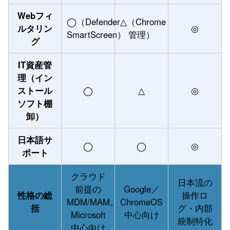
Webフィ
◯（Defender
△（Chrome
ルタリン
◎
SmartScreen）
管理）
グ
IT資産管
理（イン
ストール
◯
△
◎
ソフト棚
卸）
日本語サ
◯
◯
◎
ポート
クラウド
日本流の
前提の
Google／
性格の総
操作ロ
MDM/MAM。
ChromeOS
括
グ・内部
Microsoft
中心向け
統制特化
中心向け