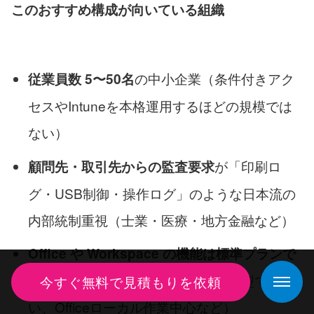
このおすすめ構成が向いている組織
の中小企業（条件付きアク
従業員数 5〜50名
セスやIntuneを本格運用するほどの規模では
ない）
が「印刷ロ
顧問先・取引先からの監査要求
グ・USB制御・操作ログ」のような日本流の
内部統制重視（士業・医療・地方金融など）
Office や Workspace の機能は標準プランで
セキュリティ比較
十分
な業務スタイル（クラウド完結型でな
今すぐ無料で見積もりを依頼
取扱い商品一覧
い、Officeローカル作業中心など）