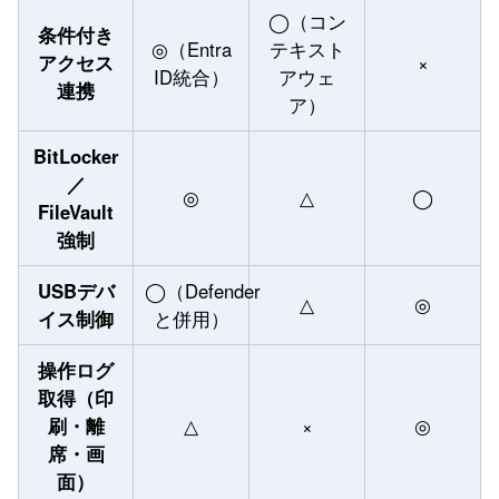
◯（コン
条件付き
◎（Entra
テキスト
アクセス
×
ID統合）
アウェ
連携
ア）
BitLocker
／
◎
△
◯
FileVault
強制
USBデバ
◯（Defender
△
◎
イス制御
と併用）
操作ログ
取得（印
刷・離
△
×
◎
席・画
面）