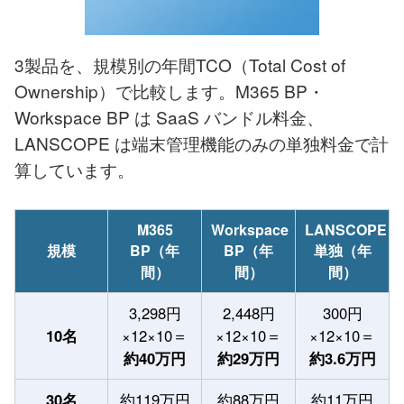
3製品を、規模別の年間TCO（Total Cost of
Ownership）で比較します。M365 BP・
Workspace BP は SaaS バンドル料金、
LANSCOPE は端末管理機能のみの単独料金で計
算しています。
M365
Workspace
LANSCOPE
規模
BP（年
BP（年
単独（年
間）
間）
間）
3,298円
2,448円
300円
10名
×12×10＝
×12×10＝
×12×10＝
約40万円
約29万円
約3.6万円
30名
約119万円
約88万円
約11万円