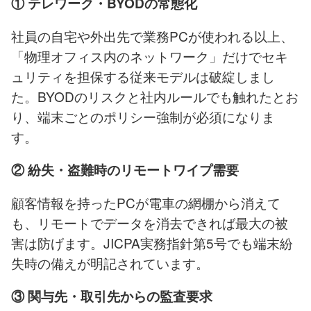
① テレワーク・BYODの常態化
社員の自宅や外出先で業務PCが使われる以上、
「物理オフィス内のネットワーク」だけでセキ
ュリティを担保する従来モデルは破綻しまし
た。
BYODのリスクと社内ルール
でも触れたとお
り、端末ごとのポリシー強制が必須になりま
す。
② 紛失・盗難時のリモートワイプ需要
顧客情報を持ったPCが電車の網棚から消えて
も、リモートでデータを消去できれば最大の被
害は防げます。
JICPA実務指針第5号
でも端末紛
失時の備えが明記されています。
③ 関与先・取引先からの監査要求