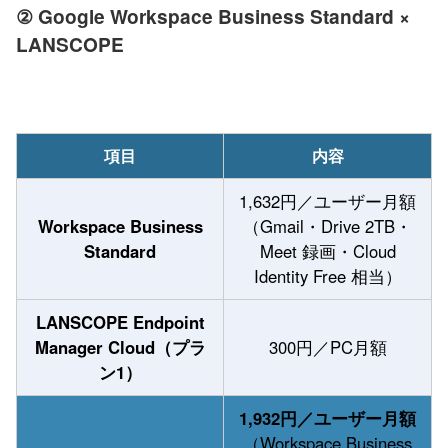
② Google Workspace Business Standard ×
LANSCOPE
項目
内容
1,632円／ユーザー月額
Workspace Business
（Gmail・Drive 2TB・
Standard
Meet 録画・Cloud
Identity Free 相当）
LANSCOPE Endpoint
Manager Cloud（プラ
300円／PC月額
ン1）
1,932円／ユーザー月額
（Workspace Business