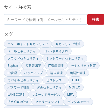
サイト内検索
サ
検索
イ
ト
タグ
内
エンドポイントセキュリティ
セキュリティ対策
検
メールセキュリティ
トレンドマイクロ
索
クラウドセキュリティ
ネットワークセキュリティ
Sophos
多要素認証
IT資産管理
セキュリティ教育
ID管理
バックアップ
端末管理
脆弱性管理
モバイルセキュリティ
ゼロトラスト
UTM
パスワード管理
Webセキュリティ
MOTEX
LANSCOPE
マネージドサービス
MFA
ISM CloudOne
クオリティソフト
デジタルアーツ