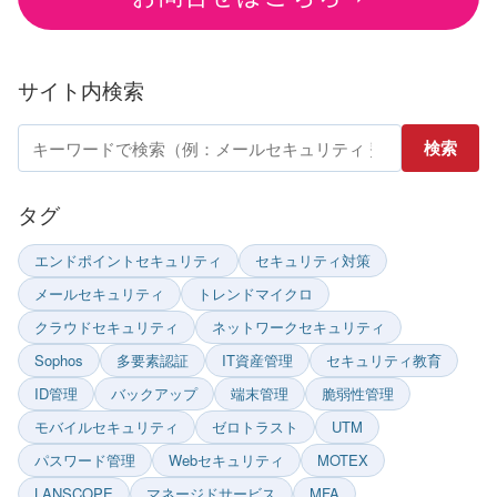
サイト内検索
サ
検索
イ
ト
タグ
内
エンドポイントセキュリティ
セキュリティ対策
検
メールセキュリティ
トレンドマイクロ
索
クラウドセキュリティ
ネットワークセキュリティ
Sophos
多要素認証
IT資産管理
セキュリティ教育
ID管理
バックアップ
端末管理
脆弱性管理
モバイルセキュリティ
ゼロトラスト
UTM
パスワード管理
Webセキュリティ
MOTEX
LANSCOPE
マネージドサービス
MFA