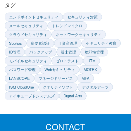
ト
タグ
内
エンドポイントセキュリティ
セキュリティ対策
検
メールセキュリティ
トレンドマイクロ
索
クラウドセキュリティ
ネットワークセキュリティ
Sophos
多要素認証
IT資産管理
セキュリティ教育
ID管理
バックアップ
端末管理
脆弱性管理
モバイルセキュリティ
ゼロトラスト
UTM
パスワード管理
Webセキュリティ
MOTEX
LANSCOPE
マネージドサービス
MFA
ISM CloudOne
クオリティソフト
デジタルアーツ
アイキューブドシステムズ
Digital Arts
CONTACT