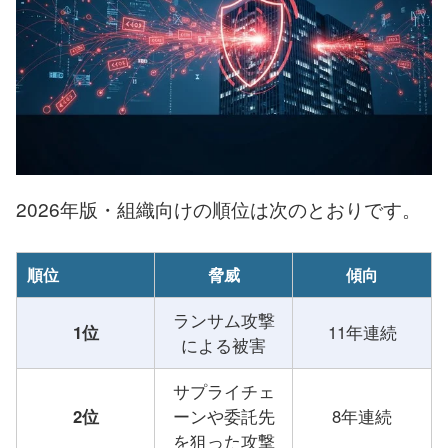
2026年版・組織向けの順位は次のとおりです。
順位
脅威
傾向
ランサム攻撃
1位
11年連続
による被害
サプライチェ
2位
ーンや委託先
8年連続
を狙った攻撃